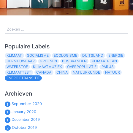
Populaire Labels
KLIMAAT
SOCIALISME
ECOLOGISME
DUITSLAND
ENERGIE
HERNIEUWBAAR
GROENEN
BOSBRANDEN
KLIMAATPLAN
WATERSTOF
KLIMAATMUZIEK
OVERPOPULATIE
PARIJS
KLIMAATTEST
CANADA
CHINA
NATUURKUNDE
NATUUR
ENERGIETRANSITIE
Archieven
September 2020
1
January 2020
1
December 2019
1
October 2019
2