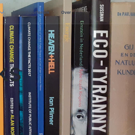
Wederhoorforum
Over
ks