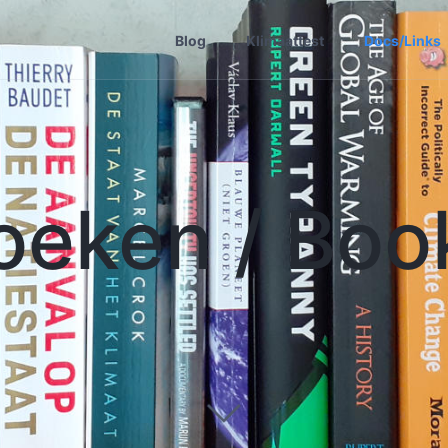
Blog
Klimaattest
Docs/Links
oeken / Boo