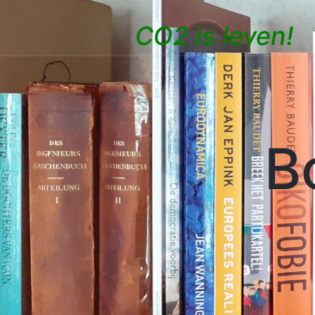
CO2 is leven!
B