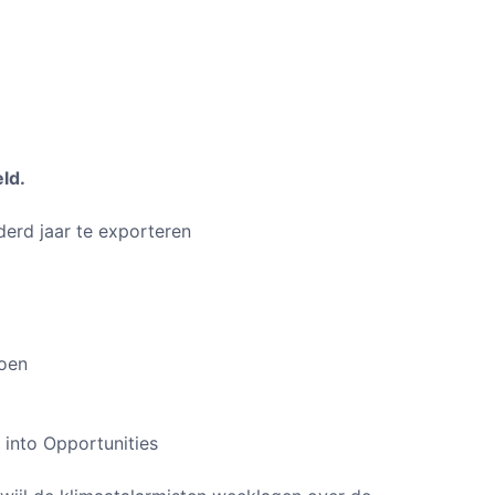
ld.
derd jaar te exporteren
oen
 into Opportunities