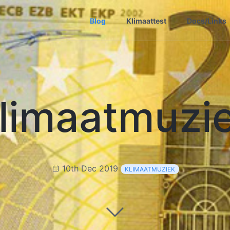
Blog
Klimaattest
Docs/Links
limaatmuzi
10th Dec 2019
KLIMAATMUZIEK