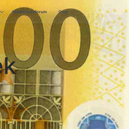
Wederhoorforum
Over
ek