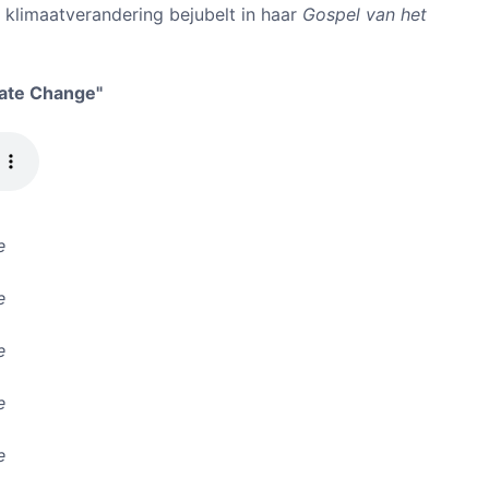
 klimaatverandering bejubelt in haar
Gospel van het
mate Change"
e
e
e
e
e